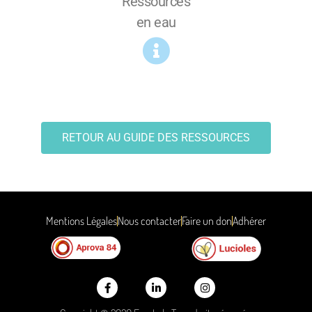
Ressources
en eau
RETOUR AU GUIDE DES RESSOURCES
Mentions Légales
Nous contacter
Faire un don
Adhérer