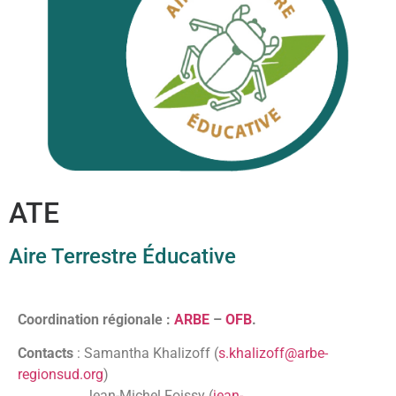
ATE
Aire Terrestre Éducative
Coordination régionale :
ARBE
–
OFB
.
Contacts
: Samantha Khalizoff (
s.khalizoff@arbe-
regionsud.org
)
Jean-Michel Foissy (
jean-